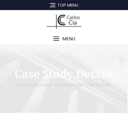
TOP MENU
MENU
Case Study Details
«Let’s Take a Look at Our Success Case Details»