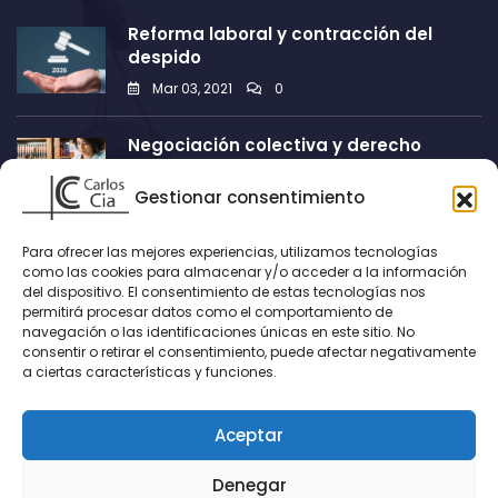
Reforma laboral y contracción del
despido
Mar 03, 2021
0
Negociación colectiva y derecho
sindical
Gestionar consentimiento
Mar 03, 2021
0
Para ofrecer las mejores experiencias, utilizamos tecnologías
Información
como las cookies para almacenar y/o acceder a la información
del dispositivo. El consentimiento de estas tecnologías nos
permitirá procesar datos como el comportamiento de
C/ Faisán, nº 5, 2º B, 18014, Granada
navegación o las identificaciones únicas en este sitio. No
consentir o retirar el consentimiento, puede afectar negativamente
Email:
carloscia@icagr.es
a ciertas características y funciones.
Teléfonos: 958287752 | 626889192
Aceptar
Denegar