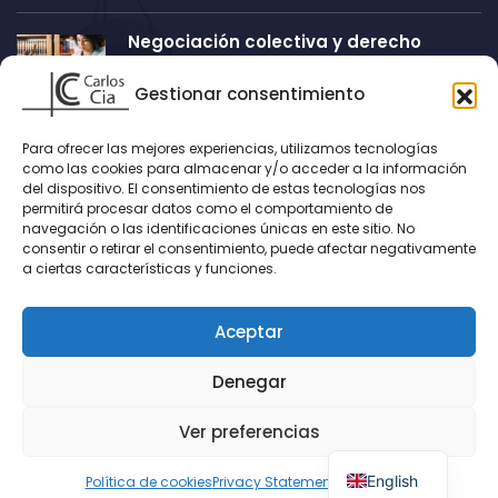
Negociación colectiva y derecho
sindical
Gestionar consentimiento
Mar 03, 2021
0
Para ofrecer las mejores experiencias, utilizamos tecnologías
Información
como las cookies para almacenar y/o acceder a la información
del dispositivo. El consentimiento de estas tecnologías nos
permitirá procesar datos como el comportamiento de
C/ Faisán, nº 5, 2º B, 18014, Granada
navegación o las identificaciones únicas en este sitio. No
consentir o retirar el consentimiento, puede afectar negativamente
Email:
carloscia@icagr.es
a ciertas características y funciones.
Teléfonos: 958287752 | 626889192
Aceptar
Denegar
Ver preferencias
Copyright © 2026 Carlos Cía. Powered by
e-sistemas.net
Política de cookies (UE)
English
Política de cookies
Privacy Statement
Impressum